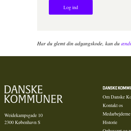
Log ind
Har du glemt din adgangskode, kan du
ændr
DANSKE KOMM
Om Danske K
Kontakt os
Medarbejderne
Weidekampsgade 10
2300 København S
Historie
Ophavsret og r