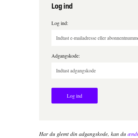
Log ind
Log ind:
Adgangskode:
Log ind
Har du glemt din adgangskode, kan du
ændr