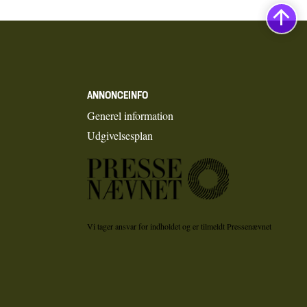
ANNONCEINFO
Generel information
Udgivelsesplan
Vi tager ansvar for indholdet og er tilmeldt Pressenævnet