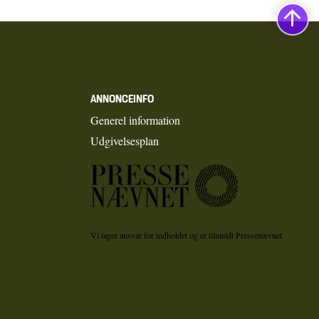
ANNONCEINFO
Generel information
Udgivelsesplan
Vi tager ansvar for indholdet og er tilmeldt Pressenævnet