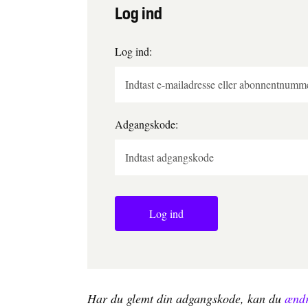
Log ind
Log ind:
Adgangskode:
Log ind
Har du glemt din adgangskode, kan du
ændr