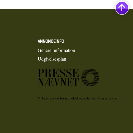
ANNONCEINFO
Generel information
Udgivelsesplan
Vi tager ansvar for indholdet og er tilmeldt Pressenævnet