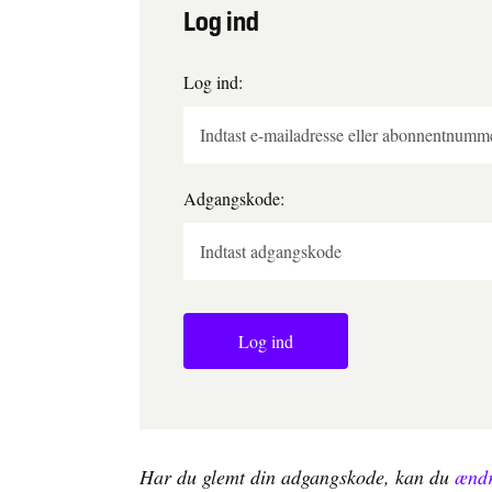
Log ind
Log ind:
Adgangskode:
Log ind
Har du glemt din adgangskode, kan du
ændr