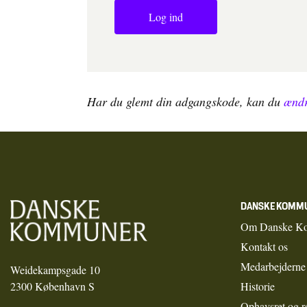
Log ind
Har du glemt din adgangskode, kan du
ændr
DANSKE KOMM
Om Danske K
Kontakt os
Medarbejderne
Weidekampsgade 10
2300 København S
Historie
Ophavsret og r