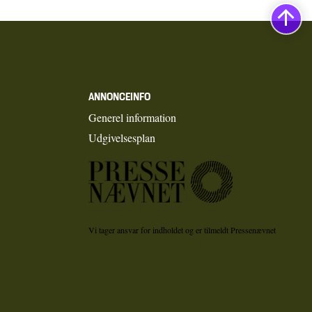
ANNONCEINFO
Generel information
Udgivelsesplan
Vi tager ansvar for indholdet og er tilmeldt Pressenævnet