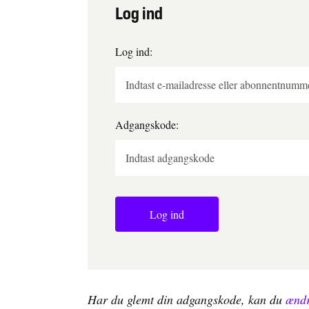
Log ind
Log ind:
Adgangskode:
Log ind
Har du glemt din adgangskode, kan du
ændr