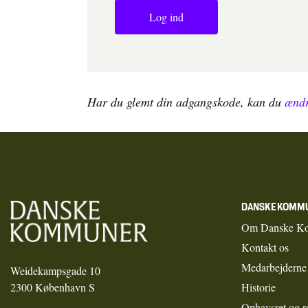
Log ind
Har du glemt din adgangskode, kan du
ændr
DANSKE KOMM
Om Danske K
Kontakt os
Medarbejderne
Weidekampsgade 10
2300 København S
Historie
Ophavsret og r