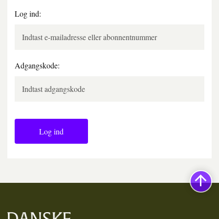
Log ind:
Adgangskode:
Log ind