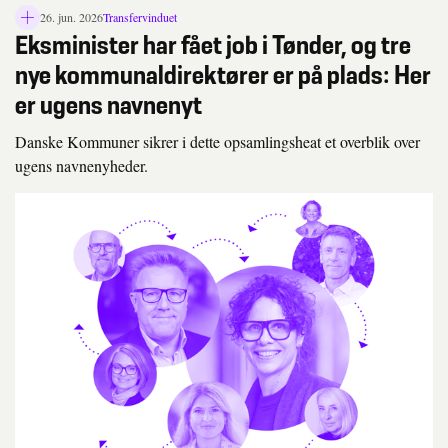
26. jun. 2026
Transfervinduet
L
Eksminister har fået job i Tønder, og tre
å
s
nye kommunaldirektører er på plads: Her
i
er ugens navnenyt
k
o
n
Danske Kommuner sikrer i dette opsamlingsheat et overblik over
ugens navnenyheder.