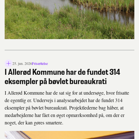
25. jun. 2026
Frisættelse
L
I Allerød Kommune har de fundet 314
å
s
eksempler på bøvlet bureaukrati
i
k
I Allerød Kommune har de sat sig for at undersøge, hvor frisatte
o
de egentlig er. Undervejs i analysearbejdet har de fundet 314
n
eksempler på bøvlet bureaukrati. Projektlederne bag håber, at
medarbejderne har fået en øget opmærksomhed på, om der er
noget, der kan gøres smartere.