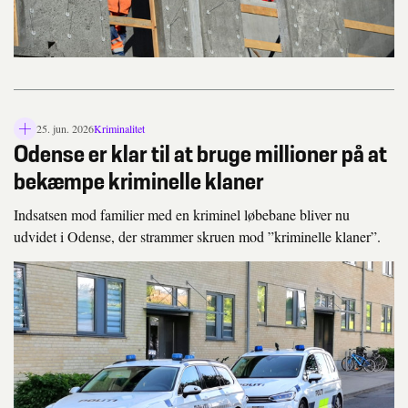
25. jun. 2026
Kriminalitet
L
Odense er klar til at bruge millioner på at
å
s
bekæmpe kriminelle klaner
i
k
Indsatsen mod familier med en kriminel løbebane bliver nu
o
udvidet i Odense, der strammer skruen mod ”kriminelle klaner”.
n