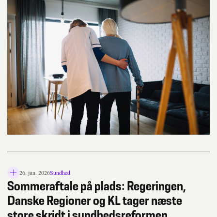
26. jun. 2026
Sundhed
L
Sommeraftale på plads: Regeringen,
å
s
Danske Regioner og KL tager næste
i
store skridt i sundhedsreformen
k