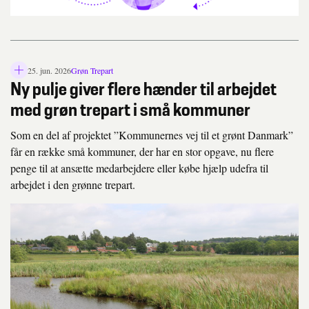
25. jun. 2026
Grøn Trepart
L
Ny pulje giver flere hænder til arbejdet
å
s
med grøn trepart i små kommuner
i
k
Som en del af projektet ”Kommunernes vej til et grønt Danmark”
o
får en række små kommuner, der har en stor opgave, nu flere
n
penge til at ansætte medarbejdere eller købe hjælp udefra til
arbejdet i den grønne trepart.