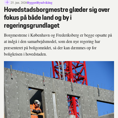
25. jun. 2026
Byggeri
Byudvikling
L
Hovedstadsborgmestre glæder sig over
å
s
fokus på både land og by i
i
regeringsgrundlaget
k
o
n
Borgmestrene i København og Frederiksberg er begge opsatte på
at indgå i den samarbejdsmodel, som den nye regering har
præsenteret på boligområdet, så der kan dæmmes op for
boligkrisen i hovedstaden.