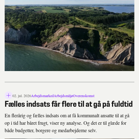
02. jul. 2026
Arbejdsmarked
Arbejdsmiljø
Overenskomst
L
Fælles indsats får flere til at gå på fuldtid
å
s
En flerårig og fælles indsats om at få kommunalt ansatte til at gå
i
k
op i tid har båret frugt, viser ny analyse. Og det er til glæde for
o
både budgetter, borgere og medarbejderne selv.
n