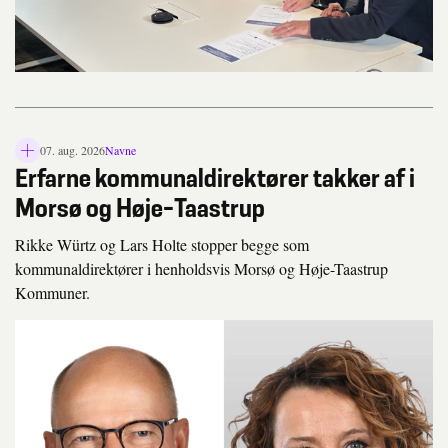
07. aug. 2026
Navne
L
Erfarne kommunaldirektører takker af i
å
s
Morsø og Høje-Taastrup
i
k
Rikke Würtz og Lars Holte stopper begge som
o
kommunaldirektører i henholdsvis Morsø og Høje-Taastrup
n
Kommuner.