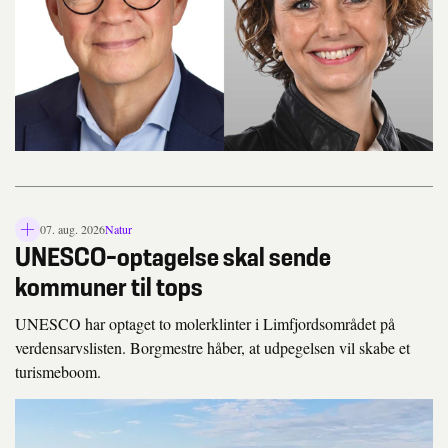
07. aug. 2026
Natur
L
UNESCO-optagelse skal sende
å
s
kommuner til tops
i
k
UNESCO har optaget to molerklinter i Limfjordsområdet på
o
verdensarvslisten. Borgmestre håber, at udpegelsen vil skabe et
n
turismeboom.