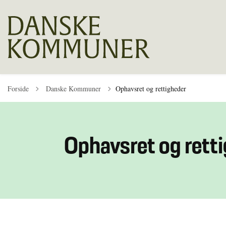
Tilbage til
Forside
Danske Kommuner
Ophavsret og rettigheder
Ophavsret og rett