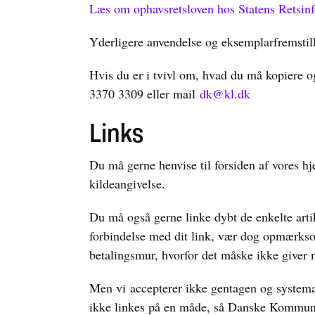
Læs om ophavsretsloven hos Statens Retsin
Yderligere anvendelse og eksemplarfremsti
Hvis du er i tvivl om, hvad du må kopiere 
3370 3309 eller mail
dk@kl.dk
Links
Du må gerne henvise til forsiden af vore
kildeangivelse.
Du må også gerne linke dybt de enkelte arti
forbindelse med dit link, vær dog opmærksom 
betalingsmur, hvorfor det måske ikke giver 
Men vi accepterer ikke gentagen og systema
ikke linkes på en måde, så Danske Kommune