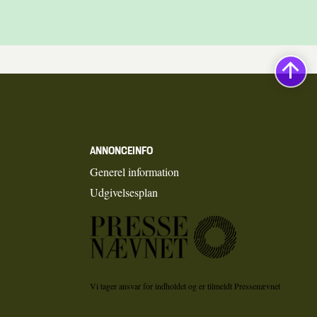
ANNONCEINFO
Generel information
Udgivelsesplan
Vi tager ansvar for indholdet og er tilmeldt Pressenævnet