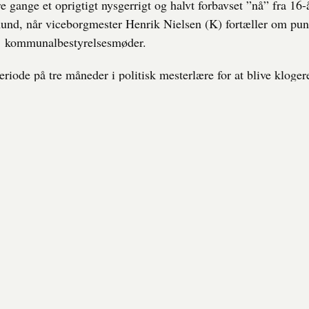
re gange et oprigtigt nysgerrigt og halvt forbavset ”nå” fra 16
und, når viceborgmester Henrik Nielsen (K) fortæller om pun
e kommunalbestyrelsesmøder.
eriode på tre måneder i politisk mesterlære for at blive kloger
r for en størrelse.
serer mig overordnet rigtig meget for politik, men det har meg
sker i verden, og hvad der sker i Danmark – ikke så meget hv
or i, og hvad der påvirker mig lige nu og her, siger Leonie Sc
 elev på handelsskolen.
re computer har hun konsekvent faner med nyhedsmediernes 
e landsdækkende, men også Fyns Amts Avis. Men det er ikke 
de en idé om, hvordan lokalpolitik fungerer, og hvad de lokale