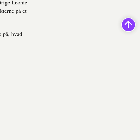
-årige Leonie
kterne på et
e på, hvad
et handlet
ad der sker i
hneider, der
hjemmesider
noget, der
 politikere