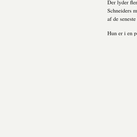
Der lyder fle
Schneiders m
af de senest
Hun er i en p
lokalpolitik e
– Jeg interes
om, hvad der 
den by, jeg b
til daglig er
På sin bærba
åbne. Mest d
har givet hen
diskuterer.