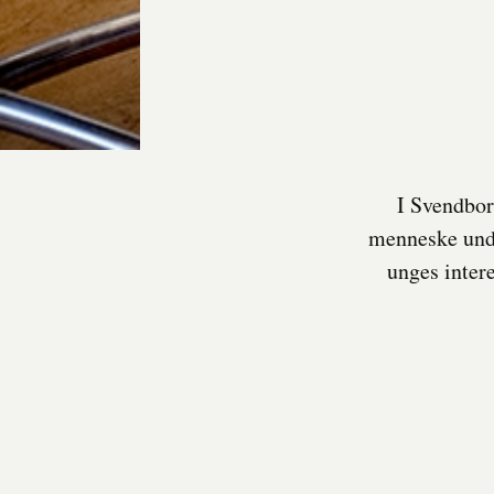
I Svendborg
menneske unde
unges inter