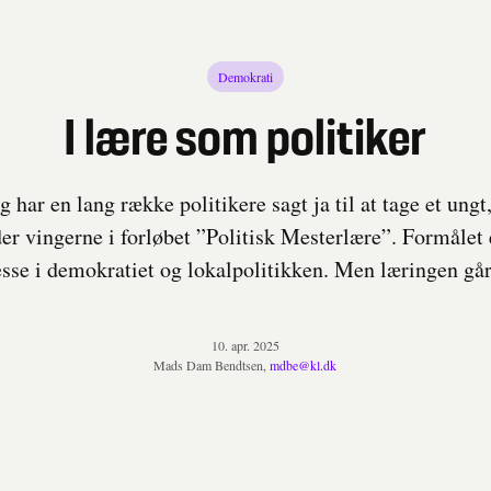
Demokrati
I lære som politiker
 har en lang række politikere sagt ja til at tage et ungt
r vingerne i forløbet ”Politisk Mesterlære”. Formålet e
esse i demokratiet og lokalpolitikken. Men læringen går
10. apr. 2025
Mads Dam Bendtsen,
mdbe@kl.dk