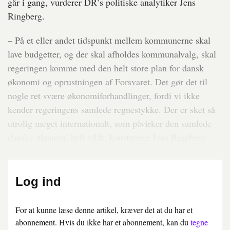
går i gang, vurderer DR’s politiske analytiker Jens
Ringberg.
– På et eller andet tidspunkt mellem kommunerne skal
lave budgetter, og der skal afholdes kommunalvalg, skal
regeringen komme med den helt store plan for dansk
økonomi og oprustningen af Forsvaret. Det gør det til
nogle ret svære økonomiforhandlinger, fordi vi ikke
kender regeringens samlede regnestykke. Der er sket så
utrolig meget internationalt, som påvirker den samlede
danske økonomi helt vildt, konstaterer Jens Ringberg.
Log ind
For at kunne læse denne artikel, kræver det at du har et
abonnement. Hvis du ikke har et abonnement, kan du
tegne