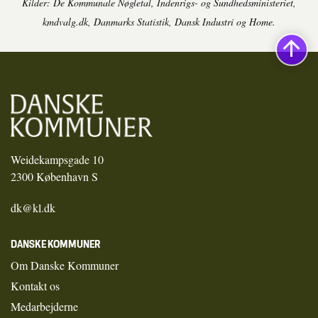
Kilder: De Kommunale Nøgletal, Indenrigs- og Sundhedsministeriet,
kmdvalg.dk, Danmarks Statistik, Dansk Industri og Home.
Weidekampsgade 10
2300 København S
dk@kl.dk
DANSKE KOMMUNER
Om Danske Kommuner
Kontakt os
Medarbejderne