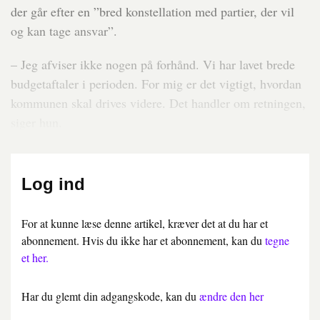
der går efter en ”bred konstellation med partier, der vil
og kan tage ansvar”.
– Jeg afviser ikke nogen på forhånd. Vi har lavet brede
budgetaftaler i perioden. For mig er det vigtigt, hvordan
kommunen skal drives videre. Det handler om retningen,
siger hun.
Log ind
For at kunne læse denne artikel, kræver det at du har et
abonnement. Hvis du ikke har et abonnement, kan du
tegne
et her.
Har du glemt din adgangskode, kan du
ændre den her