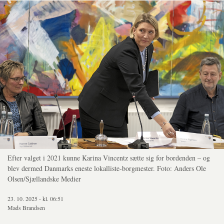
Efter valget i 2021 kunne Karina Vincentz sætte sig for bordenden – og
blev dermed Danmarks eneste lokalliste-borgmester. Foto: Anders Ole
Olsen/Sjællandske Medier
23. 10. 2025 - kl. 06:51
Mads Brandsen