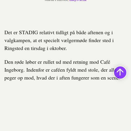
Det er STADIG relativt tidligt på både aftenen og i
valgkampen, at et specielt vælgermøde finder sted i
Ringsted en tirsdag i oktober.
Den røde løber er rullet ud med retning mod Café
Ingeborg. Indenfor er caféen fyldt med stole, der alle
peger op mod, hvad der i aften fungerer som en scene.
Én efter én dukker lokale kommunalvalgskandidater op
med merchandise og roll-up-bannere med både deres
slogans og ansigter på – som de sælgere, de nu engang er
under valgkampen.
– Er det borgmesteren? lyder det fra flere, da Klaus