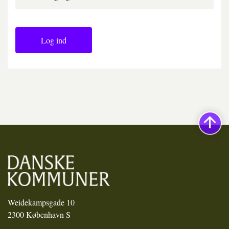
Log ind
Weidekampsgade 10
2300 København S