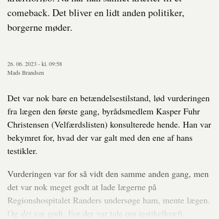
comeback. Det bliver en lidt anden politiker,
borgerne møder.
26. 06. 2023 - kl. 09:58
Mads Brandsen
Det var nok bare en betændelsestilstand, lød vurderingen
fra lægen den første gang, byrådsmedlem Kasper Fuhr
Christensen (Velfærdslisten) konsulterede hende. Han var
bekymret for, hvad der var galt med den ene af hans
testikler.
Vurderingen var for så vidt den samme anden gang, men
det var nok meget godt at lade lægerne på
Regionshospitalet Randers undersøge ham, mente lægen.
Og
det
var godt. For der var tale om testikelkræft.