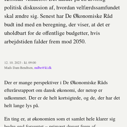
politisk diskussion af, hvordan velfærdssamfundet
skal ændre sig. Senest har De Økonomiske Råd
budt ind med en beregning, der viser, at det er
uholdbart for de offentlige budgetter, hvis
arbejdstiden falder frem mod 2050.
12. 10. 2023 - kl. 09:00
Mads Dam Bendtsen,
mdbe@kl.dk
Der er mange perspektiver i De Økonomiske Råds
efterårsrapport om dansk økonomi, der netop er
udkommet. Der er de helt kortsigtede, og de, der har det
helt lange lys på.
En ting er, at økonomien som et samlet hele klarer sig
bedre end forventet – primært drevet frem af