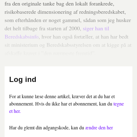
fra den originale tanke bag den lokalt forankrede,
risikobaserede dimensionering af redningsberedskabet,
som efterhånden er noget gammel, sådan som jeg husker
det helt tilbage fra starten af 2000,
siger han til
Beredskabsinfo
, hvor han også fortæller, at han har bedt
sit ministerium og Beredskabsstyrelsen om at kigge på at
afskaffe kravet i ”den nærmeste fremtid”.
Log ind
For at kunne læse denne artikel, kræver det at du har et
abonnement. Hvis du ikke har et abonnement, kan du
tegne
et her.
Har du glemt din adgangskode, kan du
ændre den her