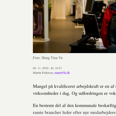
Foto: Hung Tien Vu
06. 11. 2024 - kl. 16:51
Martin Pedersen,
marp@kl.dk
Mangel på kvalificeret arbejdskraft er en a
virksomheder i dag. Og udfordringen er vok
En bestemt del af den kommunale beskæftige
ramte brancher leder efter nye medarbejdere