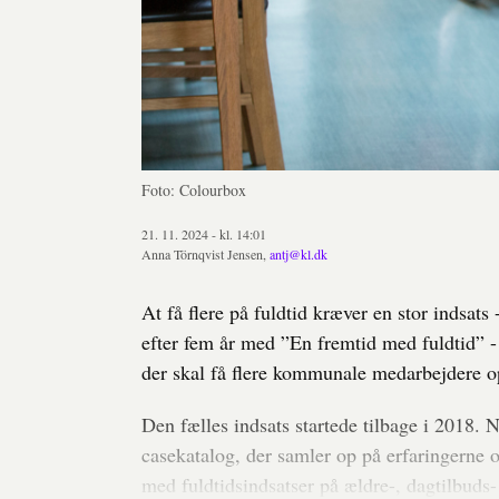
Foto: Colourbox
21. 11. 2024 - kl. 14:01
Anna Törnqvist Jensen,
antj@kl.dk
At få flere på fuldtid kræver en stor indsat
efter fem år med ”En fremtid med fuldtid” 
der skal få flere kommunale medarbejdere op 
Den fælles indsats startede tilbage i 2018.
casekatalog, der samler op på erfaringerne
med fuldtidsindsatser på ældre-, dagtilbuds