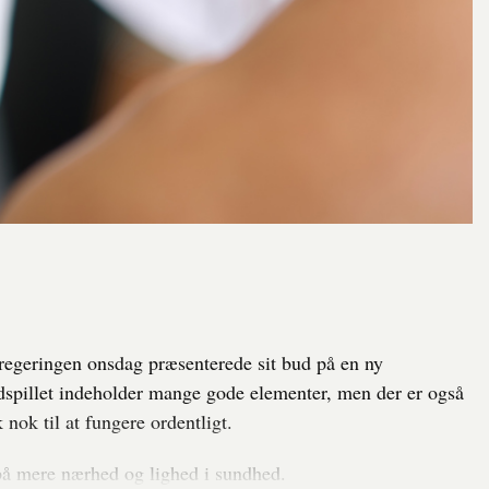
at regeringen onsdag præsenterede sit bud på en ny
dspillet indeholder mange gode elementer, men der er også
 nok til at fungere ordentligt.
 på mere nærhed og lighed i sundhed.