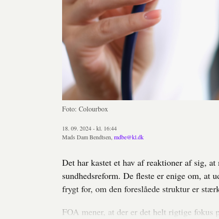
Foto: Colourbox
18. 09. 2024 - kl. 16:44
Mads Dam Bendtsen,
mdbe@kl.dk
Det har kastet et hav af reaktioner af sig, 
sundhedsreform. De fleste er enige om, at u
frygt for, om den foreslåede struktur er stærk
FOA mener, at der er det helt rigtige fokus