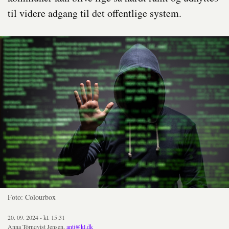
til videre adgang til det offentlige system.
Foto: Colourbox
20. 09. 2024 - kl. 15:31
Anna Törnqvist Jensen,
antj@kl.dk