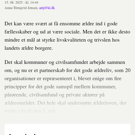
15. 08. 2025 - kl. 14:44
Anna Törnqvist Jensen,
antj@kl.dk
Det kan være svært at få ensomme ældre ind i gode
fællesskaber og ud at være sociale. Men det er ikke desto
mindre et mål at styrke livskvaliteten og trivslen hos
landets ældre borgere.
Det skal kommuner og civilsamfundet arbejde sammen
om, og nu er et partnerskab for det gode ældreliv, som 20
organisationer er repræsenteret i, blevet enige om fire
principper for det gode samspil mellem kommuner,
pårørende, civilsamfund og private aktører på
ældreområdet. Det hele skal understøtte ældreloven, der
trådte i kraft den 1. juli.