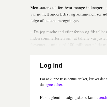
Men statens tal for, hvor mange indtægter 
var nu helt anderledes, og kommunen ser ud t
følge af statens beregninger.
– Da jeg mødte ind efter ferien og fik talle
inden sommerferien om, at tallene var justere
forventet et minus på 100 millioner på de tr
Log ind
For at kunne læse denne artikel, kræver det
du
tegne et her.
Har du glemt din adgangskode, kan du
ændr