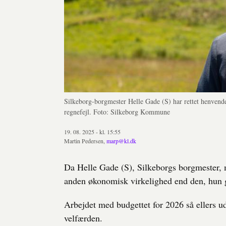
Silkeborg-borgmester Helle Gade (S) har rettet henvendel
regnefejl. Foto: Silkeborg Kommune
19. 08. 2025 - kl. 15:55
Martin Pedersen,
marp@kl.dk
Da Helle Gade (S), Silkeborgs borgmester, mø
anden økonomisk virkelighed end den, hun gi
Arbejdet med budgettet for 2026 så ellers ud t
velfærden.