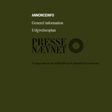
ANNONCEINFO
Generel information
Udgivelsesplan
Vi tager ansvar for indholdet og er tilmeldt Pressenævnet