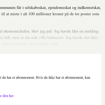
kommunen får i selskabsskat, ejendomsskat og indkomstskat,
il at miste i alt 100 millioner kroner på de tre poster som
t af økonomichefen, blev jeg paf. Jeg havde fået en melding
t lidt, men at det nok ville balancere. Jeg havde slet ikke
e skatteindtægter, siger Helle Gade.
 at du har et abonnement. Hvis du ikke har et abonnement, kan
e den her