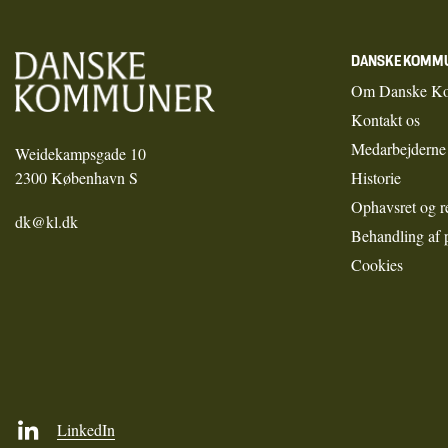
DANSKE KOMM
Om Danske K
Kontakt os
Medarbejderne
Weidekampsgade 10
2300 København S
Historie
Ophavsret og r
dk@kl.dk
Behandling af 
Cookies
LinkedIn