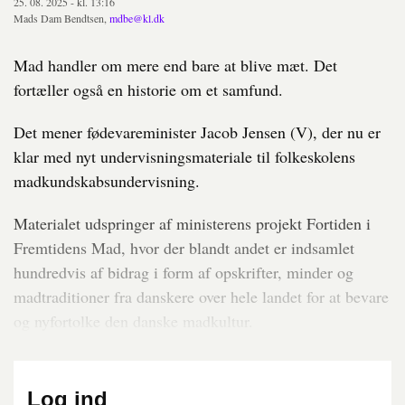
25. 08. 2025 - kl. 13:16
Mads Dam Bendtsen,
mdbe@kl.dk
Mad handler om mere end bare at blive mæt. Det
fortæller også en historie om et samfund.
Det mener fødevareminister Jacob Jensen (V), der nu er
klar med nyt undervisningsmateriale til folkeskolens
madkundskabsundervisning.
Materialet udspringer af ministerens projekt Fortiden i
Fremtidens Mad, hvor der blandt andet er indsamlet
hundredvis af bidrag i form af opskrifter, minder og
madtraditioner fra danskere over hele landet for at bevare
og nyfortolke den danske madkultur.
Log ind