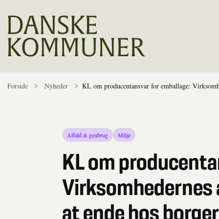
Tilbage til
Forside
Nyheder
KL om producentansvar for emballage: Virksomhed
Affald & genbrug
Miljø
KL om producentan
Virksomhedernes a
at ende hos borge