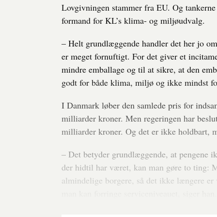
Lovgivningen stammer fra EU. Og tankerne 
formand for KL’s klima- og miljøudvalg.
– Helt grundlæggende handler det her jo om, 
er meget fornuftigt. For det giver et incitam
mindre emballage og til at sikre, at den emb
godt for både klima, miljø og ikke mindst fo
I Danmark løber den samlede pris for indsa
milliarder kroner. Men regeringen har beslut
milliarder kroner. Og det er ikke holdbart,
– Det betyder grundlæggende, at pengene ikk
der hidtil har været, kan man gøre to ting: 
almindelige borgere, så det ikke længere er 
man kan forringe serviceniveauet, siger han.