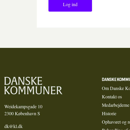
Log ind
DANSKE KOMM
Om Danske K
Kontakt os
Medarbejderne
Weidekampsgade 10
2300 København S
Historie
Ophavsret og r
dk@kl.dk