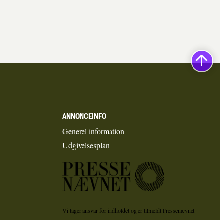
ANNONCEINFO
Generel information
Udgivelsesplan
Vi tager ansvar for indholdet og er tilmeldt Pressenævnet