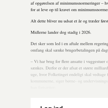
af opgørelsen af minimumsnormeringer – hvi
for at leve op til kravet om minimumsnorme
Alt dette bliver nu udsat et år og træder først
Midlerne lander dog stadig i 2026.
Det sker som led i en aftale mellem regerin
omfang skal sænke brugerbetalingen på dagt
– Vi har brug for flere ansatte i vuggestuer
sænkes. Derfor er der afsat et større millia
uge, hvor Folketinget endeligt skal vedtage 
kommunerne, siger børne- og undervisningsm
han fortsætter: