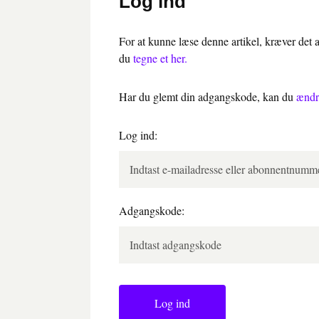
Log ind
For at kunne læse denne artikel, kræver det
du
tegne et her.
Har du glemt din adgangskode, kan du
ændr
Log ind:
Adgangskode:
Log ind