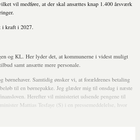
lket vil medføre, at der skal ansættes knap 1.400 årsværk
ringer.
 i kraft i 2027.
gen og KL. Her lyder det, at kommunerne i videst muligt
ilbud samt ansætte mere personale.
 og børnehaver. Samtidig ønsker vi, at forældrenes betaling
rdbeløb til en børnepakke. Jeg glæder mig til onsdag i næste
finansloven. Herefter vil ministeriet udsende pengene til
inister Mattias Tesfaye (S) i en pressemeddelelse, hvor