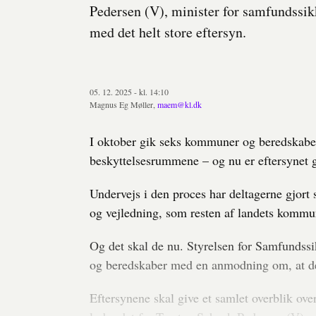
Pedersen (V), minister for samfundssi
med det helt store eftersyn.
05. 12. 2025 - kl. 14:10
Magnus Eg Møller,
maem@kl.dk
I oktober gik seks kommuner og beredskaber
beskyttelsesrummene – og nu er eftersynet 
Undervejs i den proces har deltagerne gjort s
og vejledning, som resten af landets kommun
Og det skal de nu. Styrelsen for Samfundssi
og beredskaber med en anmodning om, at de
Eftersynene skal give et samlet overblik ove