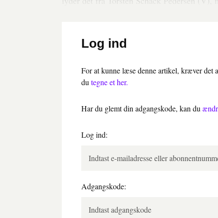
lyder det fra Torsten Schack Pedersen (V), 
Log ind
For at kunne læse denne artikel, kræver det
du
tegne et her.
Har du glemt din adgangskode, kan du
ændr
Log ind:
Adgangskode: