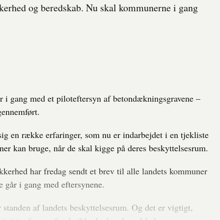
kkerhed og beredskab. Nu skal kommunerne i gang
 i gang med et piloteftersyn af betondækningsgravene –
gennemført.
ig en række erfaringer, som nu er indarbejdet i en tjekliste
er kan bruge, når de skal kigge på deres beskyttelsesrum.
kkerhed har fredag sendt et brev til alle landets kommuner
 går i gang med eftersynene.
r standen af landets beskyttelsesrum. Og det er vigtigt,