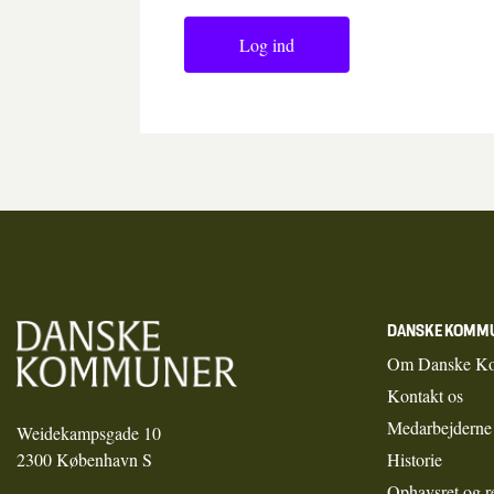
Log ind
DANSKE KOMM
Om Danske K
Kontakt os
Medarbejderne
Weidekampsgade 10
2300 København S
Historie
Ophavsret og r