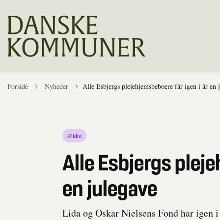
Tilbage til
Forside
Nyheder
Alle Esbjergs plejehjemsbeboere får igen i år en 
Ældre
Alle Esbjergs pleje
en julegave
Lida og Oskar Nielsens Fond har igen i å