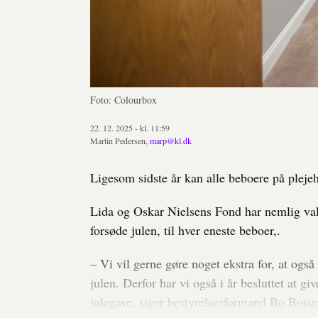
Foto: Colourbox
22. 12. 2025 - kl. 11:59
Martin Pedersen,
marp@kl.dk
Ligesom sidste år kan alle beboere på pleje
Lida og Oskar Nielsens Fond har nemlig valg
forsøde julen, til hver eneste beboer,.
– Vi vil gerne gøre noget ekstra for, at o
julen. Derfor har vi også i år besluttet at 
julegave, siger bestyrelsesformand Bo Bojs