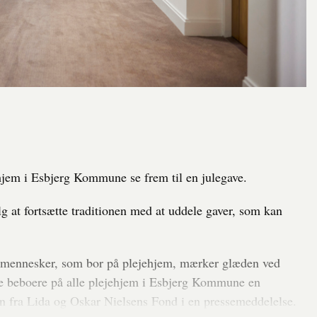
hjem i Esbjerg Kommune se frem til en julegave.
 at fortsætte traditionen med at uddele gaver, som kan
gså mennesker, som bor på plejehjem, mærker glæden ved
give beboere på alle plejehjem i Esbjerg Kommune en
en fra Lida og Oskar Nielsens Fond i en pressemeddelelse.