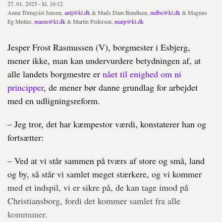
27. 01. 2025 - kl. 16:12
Anna Törnqvist Jensen,
antj@kl.dk
& Mads Dam Bendtsen,
mdbe@kl.dk
& Magnus
Eg Møller,
maem@kl.dk
& Martin Pedersen,
marp@kl.dk
Jesper Frost Rasmussen (V), borgmester i Esbjerg,
mener ikke, man kan undervurdere betydningen af, at
alle landets borgmestre er
nået til enighed om ni
principper
, de mener bør danne grundlag for arbejdet
med en udligningsreform.
– Jeg tror, det har kæmpestor værdi, konstaterer han og
fortsætter:
– Ved at vi står sammen på tværs af store og små, land
og by, så står vi samlet meget stærkere, og vi kommer
med et indspil, vi er sikre på, de kan tage imod på
Christiansborg, fordi det kommer samlet fra alle
kommuner.