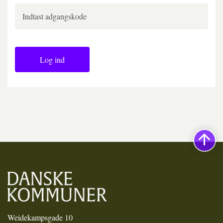
Log ind
Weidekampsgade 10