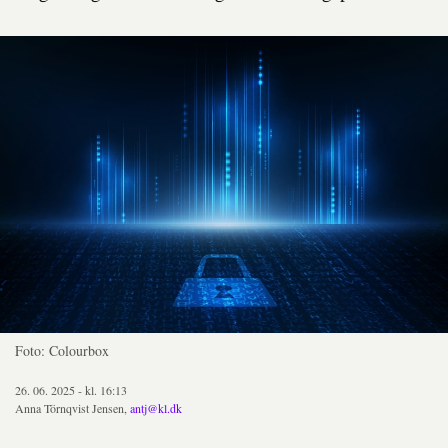
Foto: Colourbox
26. 06. 2025 - kl. 16:13
Anna Törnqvist Jensen,
antj@kl.dk