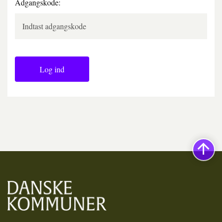
Adgangskode:
Log ind