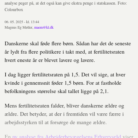
analyse peger på, at det også kan give ekstra penge i statskassen. Foto:
Colourbox
06. 05. 2025 - kl. 13:44
Magnus Eg Møller,
maem@kl.dk
Danskerne skal føde flere børn. Sådan har det de seneste
år lydt fra flere politikere i takt med, at fertilitetsraten
hvert eneste år er blevet lavere og lavere.
I dag ligger fertilitetsraten på 1,5. Det vil sige, at hver
kvinde i gennemsnit føder 1,5 børn. For at fastholde
befolkningens størrelse skal tallet ligge på 2,1.
Mens fertilitetsraten falder, bliver danskerne ældre og
ældre. Det betyder, at der i fremtiden vil være færre i
arbejdsstyrken til at forsørge de mange ældre.
En
ny analyse fra Arbejderbevægelsens Erhvervsråd
viser