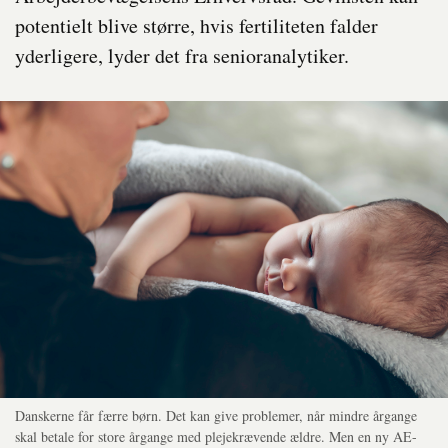
potentielt blive større, hvis fertiliteten falder
yderligere, lyder det fra senioranalytiker.
Danskerne får færre børn. Det kan give problemer, når mindre årgange
skal betale for store årgange med plejekrævende ældre. Men en ny AE-