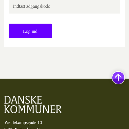
Log ind
Weidekampsgade 10