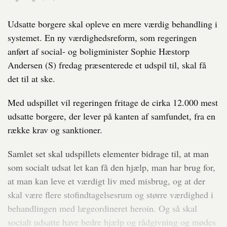
Udsatte borgere skal opleve en mere værdig behandling i
systemet. En ny værdighedsreform, som regeringen
anført af social- og boligminister Sophie Hæstorp
Andersen (S) fredag præsenterede et udspil til, skal få
det til at ske.
Med udspillet vil regeringen fritage de cirka 12.000 mest
udsatte borgere, der lever på kanten af samfundet, fra en
række krav og sanktioner.
Samlet set skal udspillets elementer bidrage til, at man
som socialt udsat let kan få den hjælp, man har brug for,
at man kan leve et værdigt liv med misbrug, og at der
skal være flere stofindtagelsesrum og større værdighed i
behandlingen med lægeordineret heroin. Og så skal
socialt udsatte have bedre hjælp og rådgivning og mødes