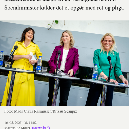
Socialminister kalder det et opgør med ret og pligt.
Foto: Mads Claus Rasmussen/Ritzau Scanpix
16. 05. 2025 - kl. 14:02
Magnus Eg Møller,
maem@kl.dk