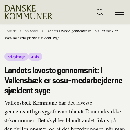
Tilbage til
Forside
Nyheder
Landets laveste gennemsnit: I Vallensbæk er
sosu-medarbejderne sjældent syge
Arbejdsmiljø
Ældre
Landets laveste gennemsnit: I
Vallensbæk er sosu-medarbejderne
sjældent syge
Vallensbæk Kommune har det laveste
gennemsnitlige sygefravær blandt Danmarks ikke-
ø-kommuner. Det skyldes blandt andet fokus på
den fælles opgave, og at det betyder noget, når man