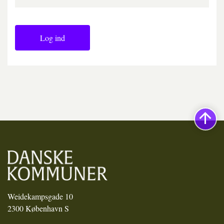
Log ind
Weidekampsgade 10
2300 København S