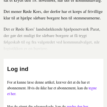
sat et kryds den 18. november, når der er kommunalvalg.
Det mener Røde Kors, der derfor har et korps af frivillige
klar til at hjælpe sårbare borgere hen til stemmeurnerne.
Det er Røde Kors’ landsdækkende hjælpenetværk Parat,
der gør det muligt for sårbare borgere at få trygt
følgeskab til og fra valgstedet ved kommunalvalget, når
logistikken er en barriere.
Log ind
For at kunne læse denne artikel, kræver det at du har et
abonnement. Hvis du ikke har et abonnement, kan du
tegne
et her.
Har du glemt din adgangskode, kan du
ændre den her