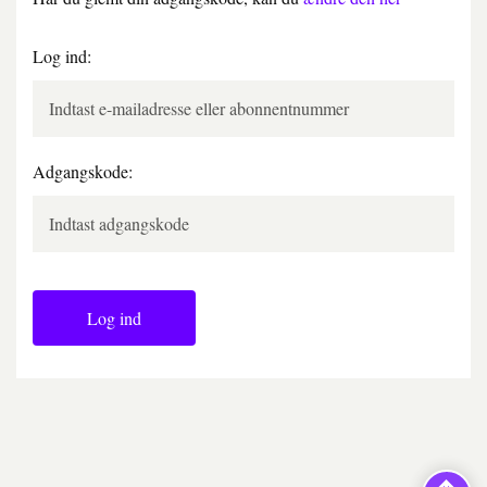
Log ind:
Adgangskode:
Log ind