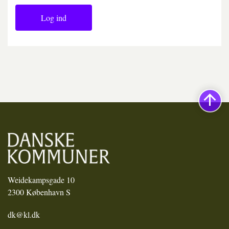
Log ind
Weidekampsgade 10
2300 København S
dk@kl.dk