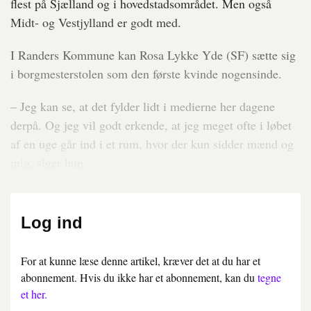
flest på Sjælland og i hovedstadsområdet. Men også
Midt- og Vestjylland er godt med.
I Randers Kommune kan Rosa Lykke Yde (SF) sætte sig
i borgmesterstolen som den første kvinde nogensinde.
– Jeg kan se, at det fylder lidt i medierne her dagene
derpå. Og jeg vil godt erkende, at jeg meget ofte i løbet
af en uge går ind i et rum, hvor der kun sidder mænd og
mig, siger hun.
Log ind
For at kunne læse denne artikel, kræver det at du har et
abonnement. Hvis du ikke har et abonnement, kan du
tegne
et her.