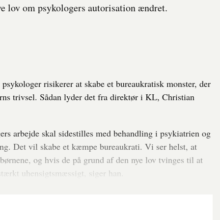
ve lov om psykologers autorisation ændret.
 psykologer risikerer at skabe et bureaukratisk monster, der
s trivsel. Sådan lyder det fra direktør i KL, Christian
s arbejde skal sidestilles med behandling i psykiatrien og
. Det vil skabe et kæmpe bureaukrati. Vi ser helst, at
rnene, og hvis de på grund af den nye lov tvinges til at
stærkt uhensigtsmæssigt, siger han.