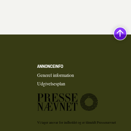
ANNONCEINFO
Generel information
Udgivelsesplan
Vi tager ansvar for indholdet og er tilmeldt Pressenævnet