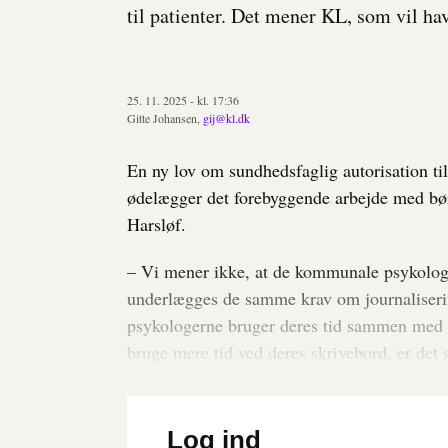
til patienter. Det mener KL, som vil ha
25. 11. 2025 - kl. 17:36
Gitte Johansen,
gij@kl.dk
En ny lov om sundhedsfaglig autorisation til
ødelægger det forebyggende arbejde med børn
Harsløf.
– Vi mener ikke, at de kommunale psykologer
underlægges de samme krav om journalisering
psykologerne bruger deres tid sammen med bø
bruge mere tid ved deres skrivebord, er det 
Log ind