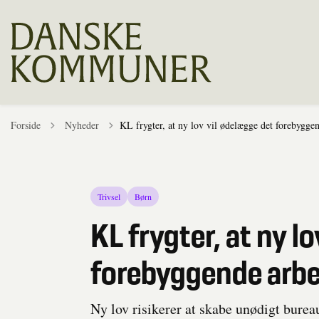
Tilbage til
Forside
Nyheder
KL frygter, at ny lov vil ødelægge det forebygge
Trivsel
Børn
KL frygter, at ny l
forebyggende arbe
Ny lov risikerer at skabe unødigt burea