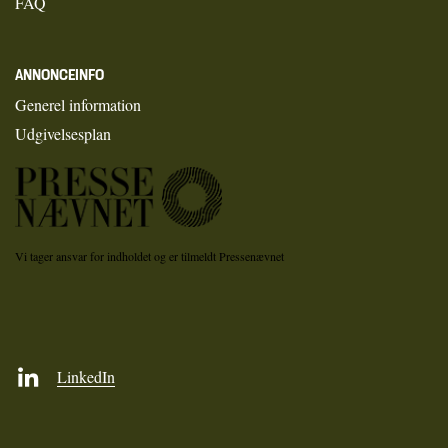
FAQ
ANNONCEINFO
Generel information
Udgivelsesplan
Vi tager ansvar for indholdet og er tilmeldt Pressenævnet
LinkedIn