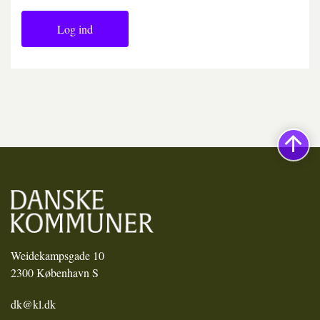
Log ind
Weidekampsgade 10
2300 København S
dk@kl.dk