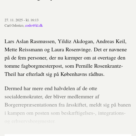
27. 11. 2025 - kl. 16:13
Carl Odorico,
codo@kl.dk
Lars Aslan Rasmussen, Yildiz Akdogan, Andreas Keil,
Mette Reissmann og Laura Rosenvinge. Det er navnene
på de fem personer, der nu kæmper om at overtage den
tomme fagborgmesterpost, som Pernille Rosenkrantz-
Theil har efterladt sig på Københavns rådhus.
Dermed har mere end halvdelen af de otte
socialdemokrater, der bliver medlemmer af
Borgerrepræsentationen fra årsskiftet, meldt sig på banen
i kampen om posten som beskæftigelses-, integrations-
og erhvervsborgmester.