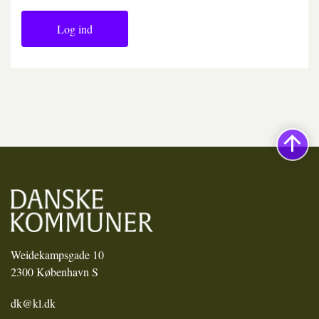
Log ind
Weidekampsgade 10
2300 København S
dk@kl.dk