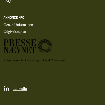
FAQ
ANNONCEINFO
Generel information
Udgivelsesplan
Vi tager ansvar for indholdet og er tilmeldt Pressenævnet
LinkedIn