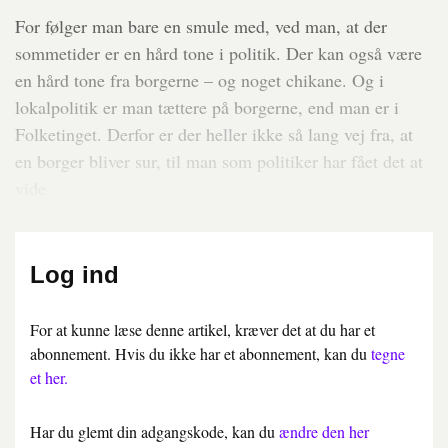
For følger man bare en smule med, ved man, at der
sommetider er en hård tone i politik. Der kan også være
en hård tone fra borgerne – og noget chikane. Og i
lokalpolitik er man tættere på borgerne, end man er i
Folketinget. Derfor er der heller ikke så lang vej fra, at
en borger bliver sur, til man som politiker har fået det at
vide.
Log ind
For at kunne læse denne artikel, kræver det at du har et
abonnement. Hvis du ikke har et abonnement, kan du
tegne
et her.
Har du glemt din adgangskode, kan du
ændre den her