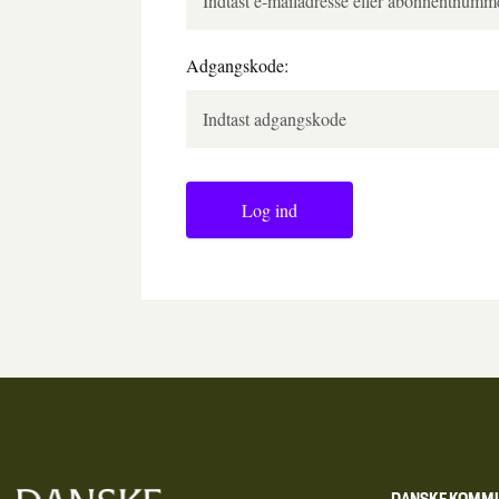
Adgangskode:
Log ind
DANSKE KOMM