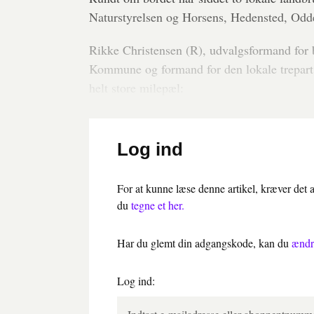
Naturstyrelsen og Horsens, Hedensted, Od
Rikke Christensen (R), udvalgsformand for 
Kommune og formand for den lokale trepart, 
helt store milepæl:
Log ind
For at kunne læse denne artikel, kræver det
du
tegne et her.
Har du glemt din adgangskode, kan du
ændr
Log ind: