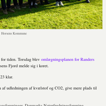
to: Horsens Kommune
r for tiden. Torsdag blev
omlægningsplanen for Randers
sens Fjord melde sig i koret.
23 klar.
on af udledningen af kvælstof og CO2, give mere plads til
.
rugsforeninger, Danmarks Naturfredningsforening,