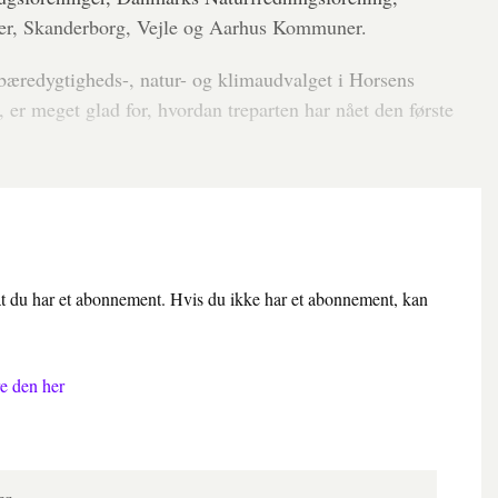
der, Skanderborg, Vejle og Aarhus Kommuner.
bæredygtigheds-, natur- og klimaudvalget i Horsens
er meget glad for, hvordan treparten har nået den første
 at du har et abonnement. Hvis du ikke har et abonnement, kan
e den her