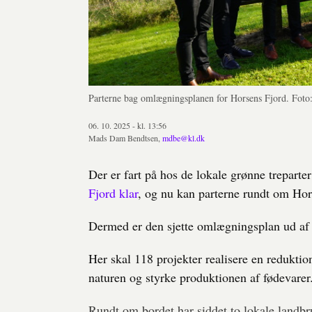
Parterne bag omlægningsplanen for Horsens Fjord. Fo
06. 10. 2025 - kl. 13:56
Mads Dam Bendtsen,
mdbe@kl.dk
Der er fart på hos de lokale grønne treparte
Fjord klar
, og nu kan parterne rundt om Hor
Dermed er den sjette omlægningsplan ud af 
Her skal 118 projekter realisere en redukti
naturen og styrke produktionen af fødevarer
Rundt om bordet har siddet to lokale landb