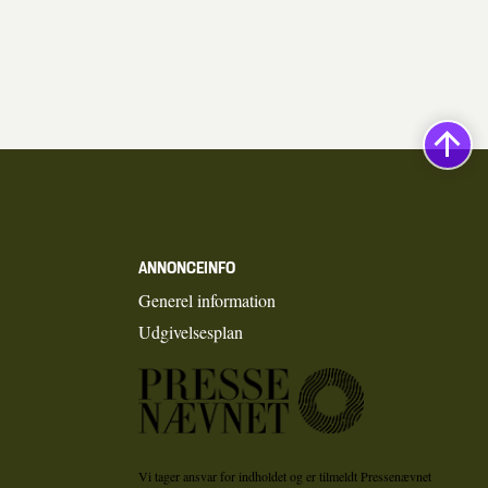
ANNONCEINFO
Generel information
Udgivelsesplan
Vi tager ansvar for indholdet og er tilmeldt Pressenævnet