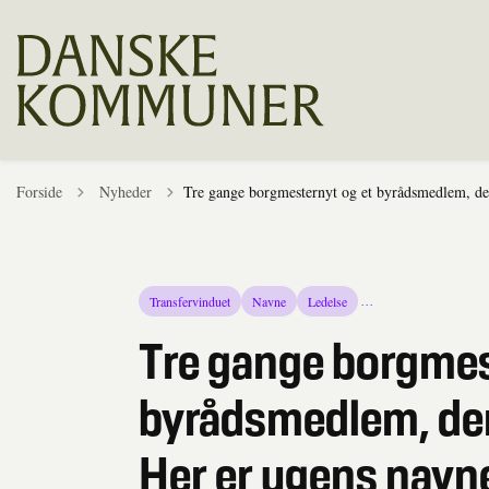
Tilbage til
Forside
Nyheder
Tre gange borgmesternyt og et byrådsmedlem, der
Transfervinduet
Navne
Ledelse
...
Tre gange borgmes
byrådsmedlem, der
Her er ugens navn