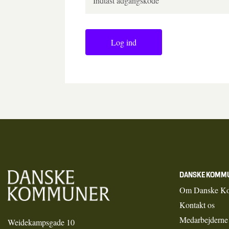
Log ind
DANSKE KOMM
Om Danske K
Kontakt os
Medarbejderne
Weidekampsgade 10