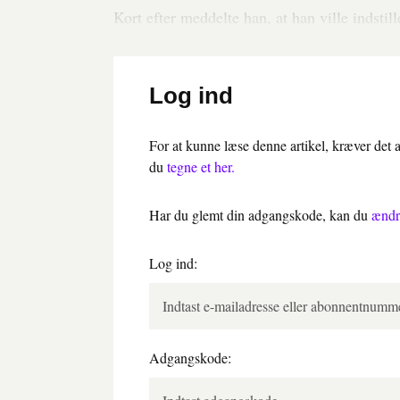
Kort efter meddelte han, at han ville indstil
Log ind
For at kunne læse denne artikel, kræver det
du
tegne et her.
Har du glemt din adgangskode, kan du
ændr
Log ind:
Adgangskode: