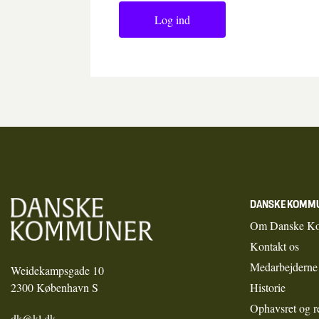
Log ind
DANSKE KOMM
Om Danske K
Kontakt os
Medarbejderne
Weidekampsgade 10
2300 København S
Historie
Ophavsret og r
dk@kl.dk