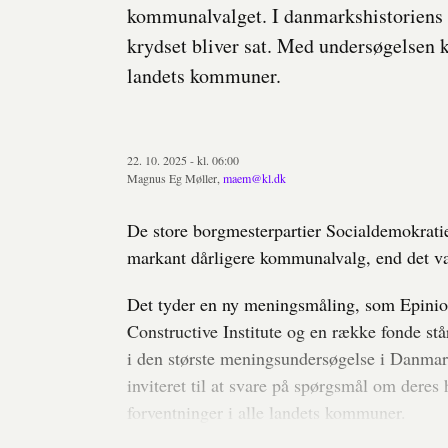
kommunalvalget. I danmarkshistoriens 
krydset bliver sat. Med undersøgelsen 
landets kommuner.
22. 10. 2025 - kl. 06:00
Magnus Eg Møller,
maem@kl.dk
De store borgmesterpartier Socialdemokratiet
markant dårligere kommunalvalg, end det var
Det tyder en ny meningsmåling, som Epinio
Constructive Institute og en række fonde står
i den største meningsundersøgelse i Danmark
inviteret til at svare på spørgsmål om deres
forventninger i alle landets kommuner.