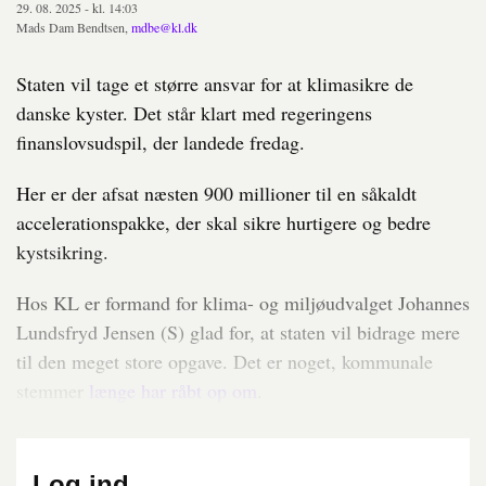
29. 08. 2025 - kl. 14:03
Mads Dam Bendtsen,
mdbe@kl.dk
Staten vil tage et større ansvar for at klimasikre de
danske kyster. Det står klart med regeringens
finanslovsudspil, der landede fredag.
Her er der afsat næsten 900 millioner til en såkaldt
accelerationspakke, der skal sikre hurtigere og bedre
kystsikring.
Hos KL er formand for klima- og miljøudvalget Johannes
Lundsfryd Jensen (S) glad for, at staten vil bidrage mere
til den meget store opgave. Det er noget, kommunale
stemmer
længe har råbt op om
.
Log ind