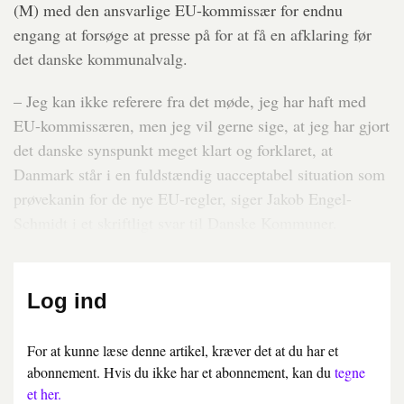
(M) med den ansvarlige EU-kommissær for endnu
engang at forsøge at presse på for at få en afklaring før
det danske kommunalvalg.
– Jeg kan ikke referere fra det møde, jeg har haft med
EU-kommissæren, men jeg vil gerne sige, at jeg har gjort
det danske synspunkt meget klart og forklaret, at
Danmark står i en fuldstændig uacceptabel situation som
prøvekanin for de nye EU-regler, siger Jakob Engel-
Schmidt i et skriftligt svar til Danske Kommuner.
Log ind
For at kunne læse denne artikel, kræver det at du har et
abonnement. Hvis du ikke har et abonnement, kan du
tegne
et her.