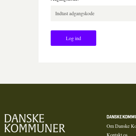
Log ind
DANSKE KOMM
Om Danske K
Kontakt os