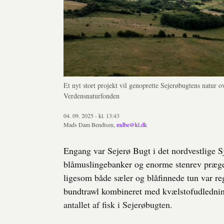
Et nyt stort projekt vil genoprette Sejerøbugtens natu
Verdensnaturfonden
04. 09. 2025 - kl. 13:43
Mads Dam Bendtsen,
mdbe@kl.dk
Engang var Sejerø Bugt i det nordvestlige S
blåmuslingebanker og enorme stenrev præged
ligesom både sæler og blåfinnede tun var re
bundtrawl kombineret med kvælstofudledning 
antallet af fisk i Sejerøbugten.