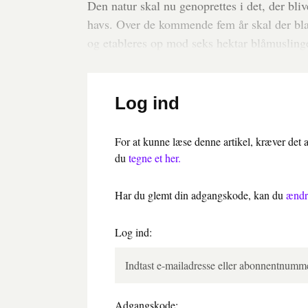
Den natur skal nu genoprettes i det, der bli
havs. Over de kommende fem år skal der blan
og etableres op mod seks hektar blåmusling
Log ind
For at kunne læse denne artikel, kræver det
du
tegne et her.
Har du glemt din adgangskode, kan du
ændr
Log ind:
Adgangskode: