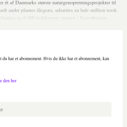
ver ét af Danmarks største naturgenopretningsprojekter til
dt andet plantes ålegræs, udsættes en halv million torsk
ebanker og 6.000 kubikmeter stenrev i Sejerøbugten.
 at du har et abonnement. Hvis du ikke har et abonnement, kan
e den her